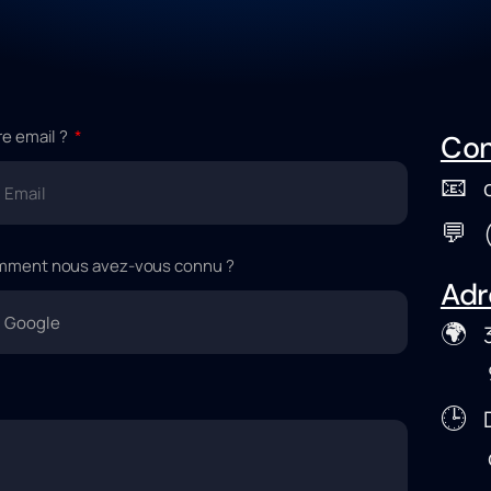
re email ?
Con
📧
c
💬
(+
ment nous avez-vous connu ?
Adr
🌍
38
952
🕒
D
de 