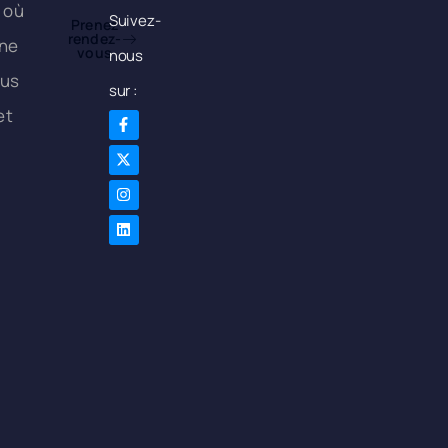
 où
Suivez-
Prenez
rendez-
une
vous
nous
ous
sur :
et