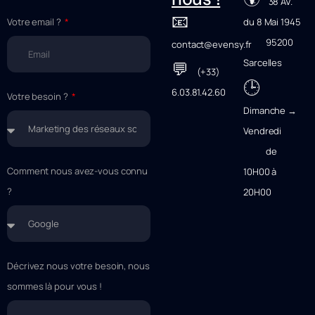
38 AV.
📧
Votre email ?
du 8 Mai 1945
95200
contact@evensy.fr
Sarcelles
💬
(+33)
🕒
6.03.81.42.60
Votre besoin ?
Dimanche →
Vendredi
de
Comment nous avez-vous connu
10H00 à
?
20H00
Décrivez nous votre besoin, nous
sommes là pour vous !