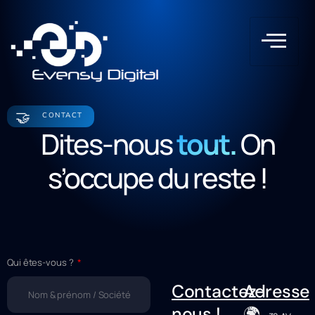
🤝
CONTACT
Dites-nous
tout.
On
s’occupe du reste !
Qui êtes-vous ?
Contactez-
Adresse
🌍
nous !