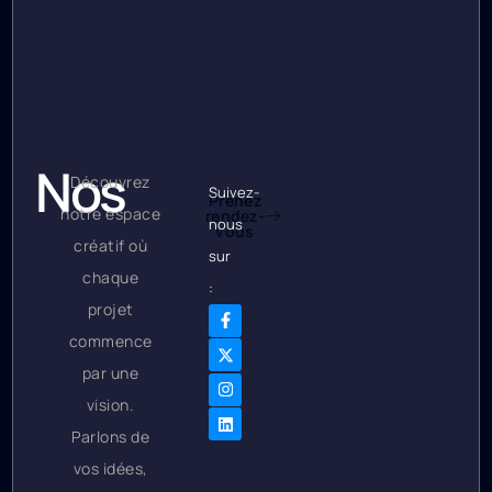
Nos
Découvrez
Suivez-
Prenez
notre espace
rendez-
Bureaux
nous
vous
créatif où
sur
chaque
:
projet
commence
par une
vision.
Parlons de
vos idées,