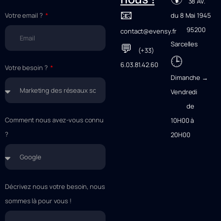
38 AV.
📧
Votre email ?
du 8 Mai 1945
95200
contact@evensy.fr
Sarcelles
💬
(+33)
🕒
6.03.81.42.60
Votre besoin ?
Dimanche →
Vendredi
de
Comment nous avez-vous connu
10H00 à
?
20H00
Décrivez nous votre besoin, nous
sommes là pour vous !