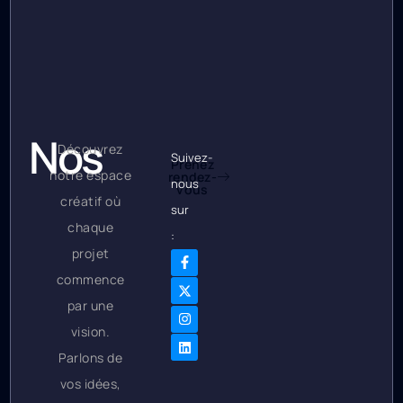
Nos
Découvrez
Suivez-
Prenez
notre espace
rendez-
Bureaux
nous
vous
créatif où
sur
chaque
:
projet
commence
par une
vision.
Parlons de
vos idées,