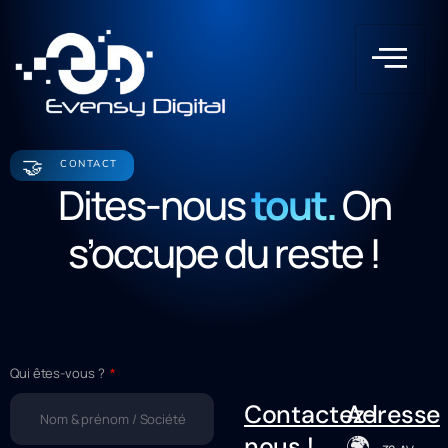
🤝
CONTACT
Dites-nous
tout.
On
s’occupe du reste !
Qui êtes-vous ?
Contactez-
Adresse
🌍
nous !