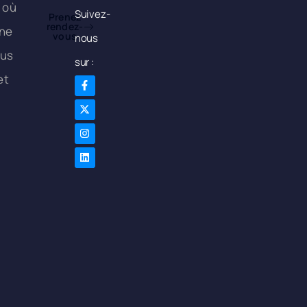
 où
Suivez-
Prenez
rendez-
une
vous
nous
ous
sur :
et