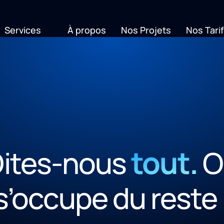
Services
À propos
Nos Projets
Nos Tari
tout.
ites-nous
O
s’occupe du reste 