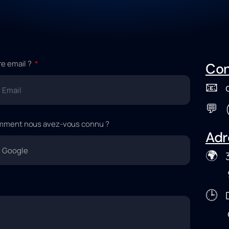
re email ?
Con
📧
c
💬
(+
ment nous avez-vous connu ?
Adr
🌍
38
952
🕒
D
de 