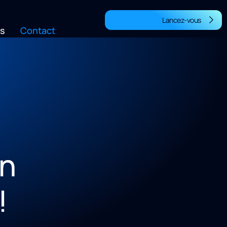
Lancez-vous
fs
Contact
n
!