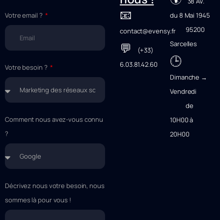
38 AV.
📧
Votre email ?
du 8 Mai 1945
95200
contact@evensy.fr
Sarcelles
💬
(+33)
🕒
6.03.81.42.60
Votre besoin ?
Dimanche →
Vendredi
de
Comment nous avez-vous connu
10H00 à
?
20H00
Décrivez nous votre besoin, nous
sommes là pour vous !