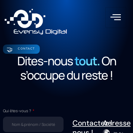
🤝
CONTACT
Dites-nous
tout.
On
s’occupe du reste !
Qui êtes-vous ?
Contactez-
Adresse
🌍
nous !