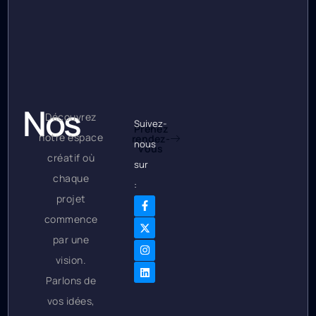
Nos
Découvrez
Suivez-
Prenez
notre espace
rendez-
Bureaux
nous
vous
créatif où
sur
chaque
:
projet
commence
par une
vision.
Parlons de
vos idées,